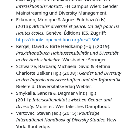
intersektionaler Ansatz
. FH Campus Wien: Gender
Mainstreaming und Diversity Management.
Eckmann, Monique & Agnes Földhazi (éds)
(2013):
Articuler diversité et genre. Un défi pour les
Hautes écoles
. Genève, Éditions IES. Zugriff:
https://books.openedition.org/ies/1306
Kergel, David &
Birte
Heidkamp (Hg.) (2019):
Praxishandbuch Habitussensibilität und Diversität
in der Hochschullehre.
Wiesbaden: Springer.
Schwarze, Barbara; Michaela David & Bettina
Charlotte Belker (Hg.) (2008):
Gender und Diversity
in den Ingenieurwissenschaften und der Informatik
.
Bielefeld: UniversitätsVerlag Webler.
Smykalla, Sandra & Dagmar Vinz (Hg.)
(2011):
Intersektionalität zwischen Gender und
Diversity
. Münster: Westfälisches Dampfboot.
Vertovec, Steven (ed.) (2015):
Routledge
International Handbook of Diversity Studies.
New
York: Routledge.