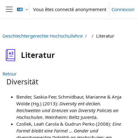
Passer au contenu principal
Vous êtes connecté anonymement
Connexion
Panneau latéral
Geschlechtergerechte Hochschullehre
Literatur
Literatur
Retour
Diversität
Bender, Saskia-Fee; Schmidbaur, Marianne & Anja
Wolde (Hg.) (2013):
Diversity ent-decken
.
Reichweiten und Grenzen von Diversity Policies an
Hochschulen
. Weinheim: Beltz Juventa.
Czollek, Leah Carola & Gudrun Perko (2008):
Eine
Formel bleibt eine Formel ... Gender und
diversitygerechte Didaktik an Hochschulen: ein