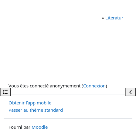
»
Literatur
Vous êtes connecté anonymement (
Connexion
)
Ouvrir l’index du cours
Ouvr
Obtenir l’app mobile
Passer au thème standard
Fourni par
Moodle