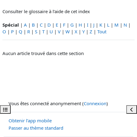
Consulter le glossaire à l’aide de cet index
Spécial
|
A
|
B
|
C
|
D
|
E
|
F
|
G
|
H
|
I
|
J
|
K
|
L
|
M
|
N
|
O
|
P
|
Q
|
R
|
S
|
T
|
U
|
V
|
W
|
X
|
Y
|
Z
|
Tout
Aucun article trouvé dans cette section
Vous êtes connecté anonymement (
Connexion
)
Ouvrir l’index du cours
Ouvr
Obtenir l’app mobile
Passer au thème standard