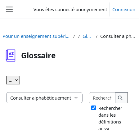
Passer au contenu principal
Vous êtes connecté anonymement
Connexion
Panneau latéral
Pour un enseignement supérieur sensible au genre
Glossaire
Consulter alphabétiquement
Glossaire
Conditions d’achèvement
Exporter des articles
...
Rechercher
Consulter le glossaire à l’aide de cet index
Recherc
Rechercher
dans les
définitions
aussi