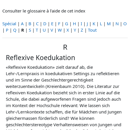
Consulter le glossaire à l’aide de cet index
Spécial
|
A
|
B
|
C
|
D
|
E
|
F
|
G
|
H
|
I
|
J
|
K
|
L
|
M
|
N
|
O
|
P
|
Q
|
R
|
S
|
T
|
U
|
V
|
W
|
X
|
Y
|
Z
|
Tout
R
Reflexive Koedukation
«Reflexive Koedukation» zielt darauf ab, die
Lehr-/Lernpraxis in koedukativen Settings zu reflektieren
und im Sinne der Geschlechtergerechtigkeit
weiterzuentwickeln (Kreienbaum 2010). Die Literatur zur
reflexiven Koedukation bezieht sich in erster Linie auf die
Schule, die dabei aufgeworfenen Fragen sind jedoch auch
im Kontext der Hochschule relevant: Wie lassen sich
Lehr-/Lernkontexte schaffen, die für Mädchen und Jungen
gleichermassen förderlich sind? Wie können
geschlechterstereotype Verhaltensweisen von Jungen und