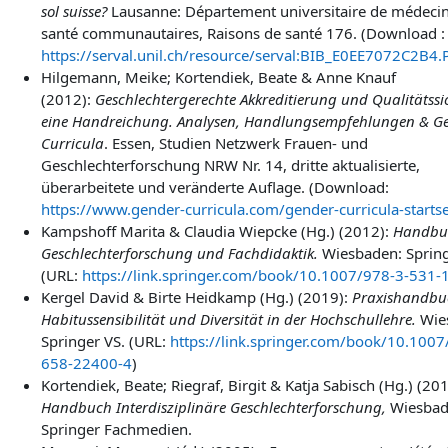
sol suisse?
Lausanne: Département universitaire de médecin
santé communautaires, Raisons de santé 176. (Download :
https://serval.unil.ch/resource/serval:BIB_E0EE7072C2B4
Hilgemann, Meike; Kortendiek, Beate & Anne Knauf
(2012):
Geschlechtergerechte Akkreditierung und Qualitätss
eine Handreichung. Analysen, Handlungsempfehlungen & G
Curricula
. Essen, Studien Netzwerk Frauen- und
Geschlechterforschung NRW Nr. 14, dritte aktualisierte,
überarbeitete und veränderte Auflage. (Download:
https://www.gender-curricula.com/gender-curricula-startse
Kampshoff Marita & Claudia Wiepcke (Hg.) (2012):
Handbu
Geschlechterforschung und Fachdidaktik.
Wiesbaden: Spring
(URL:
https://link.springer.com/book/10.1007/978-3-531-
Kergel David & Birte Heidkamp (Hg.) (2019):
Praxishandbu
Habitussensibilität und Diversität in der Hochschullehre.
Wie
Springer VS. (URL:
https://link.springer.com/book/10.1007
658-22400-4
)
Kortendiek, Beate; Riegraf, Birgit & Katja Sabisch (Hg.) (201
Handbuch Interdisziplinäre Geschlechterforschung,
Wiesbad
Springer Fachmedien.