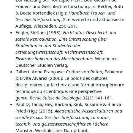
Frauen- und Geschlechterforschung. In: Becker, Ruth
& Beate Kortendiek (Hg.):
Handbuch Frauen- und
Geschlechterforschung
, 2. erweiterte und aktualisierte
Auflage, Wiesbaden, 250-261.
Engler, Steffani (1993):
Fachkultur, Geschlecht und
soziale Reproduktion. Eine Untersuchung über
Studentinnen und Studenten der
Erziehungswissenschaft, Rechtswissenschaft,
Elektrotechnik und des Maschinenbaus
. Weinheim:
Deutscher Studien Verlag.
Gilbert, Anne-Françoise; Crettaz von Roten, Fabienne
& Elvita Alvarez (2006): Le poids des cultures
disciplinaires sur le choix d'une formation supérieure
technique ou scientifique: une perspective
genre.
Revue Suisse de Sociologie
32(1):141-161.
Paulitz, Tanja; Hey, Barbara; Kink, Susanne &
Bianca
Prietl (Hg.) (2015):
Akademische Wissenskulturen und
soziale Praxis. Geschlechterforschung zu natur-,
technik- und geisteswissenschaftlichen Fächern.
Münster: Westfälisches Dampfboot.