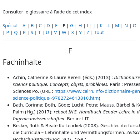
Consulter le glossaire à l’aide de cet index
Spécial
|
A
|
B
|
C
|
D
|
E
|
F
|
G
|
H
|
I
|
J
|
K
|
L
|
M
|
N
|
O
|
P
|
Q
|
R
|
S
|
T
|
U
|
V
|
W
|
X
|
Y
|
Z
|
Tout
F
Fachinhalte
Achin, Catherine & Laure Bereni (éds.) (2013) :
Dictionnaire
science politique. Concepts, objets, problèmes.
Paris : Presse
Sciences Po.
(URL :
https://www.cairn.info/dictionnaire-gen
science-politique--9782724613810.htm
)
B
ath, Corinna; Both, Göde; Lucht, Petra; Mauss, Bärbel & K
Palm (Hg.) (2017):
reboot ING. Handbuch Gender-Lehre in 
Ingenieurwissenschaften.
Berlin: LIT.
Becker, Ruth & Beate Kortendiek (2008): Geschlechterforsc
die Curricula – Lehrinhalte und Vermittlungsformen.
Zeitsch
Hochschulentwicklung
, 3(2), 72-87.