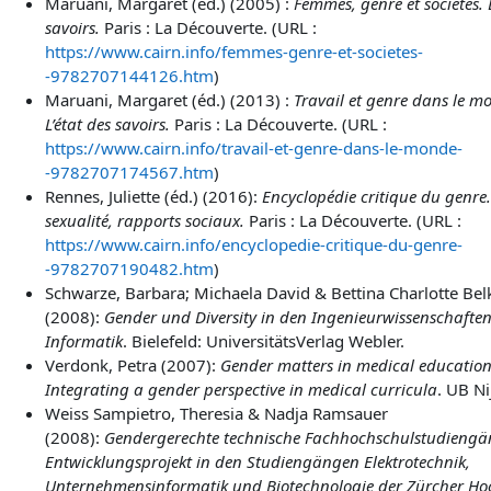
Maruani,
Margaret (éd.) (2005) :
Femmes, genre et sociétés. L
savoirs.
Paris :
La Découverte. (URL :
https://www.cairn.info/femmes-genre-et-societes-
-9782707144126.htm
)
Maruani,
Margaret (éd.) (2013) :
Travail et genre dans le m
L’état des savoirs.
Paris :
La Découverte. (URL :
https://www.cairn.info/travail-et-genre-dans-le-monde-
-9782707174567.htm
)
Rennes,
Juliette (éd.) (2016):
Encyclopédie critique du genre.
sexualité, rapports sociaux.
Paris :
La Découverte. (URL :
https://www.cairn.info/encyclopedie-critique-du-genre-
-9782707190482.htm
)
Schwarze, Barbara; Michaela David & Bettina Charlotte Belk
(2008):
Gender und Diversity in den Ingenieurwissenschafte
Informatik
. Bielefeld: UniversitätsVerlag Webler.
Verdonk, Petra (2007):
Gender matters in medical education
Integrating a gender perspective in medical curricula
.
UB Ni
Weiss Sampietro, Theresia & Nadja Ramsauer
(2008):
Gendergerechte technische Fachhochschulstudiengä
Entwicklungsprojekt in den Studiengängen Elektrotechnik,
Unternehmensinformatik und Biotechnologie der Zürcher Ho