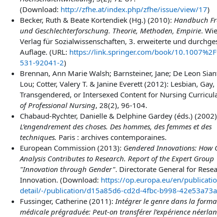
(Download:
http://zfhe.at/index.php/zfhe/issue/view/17
)
Becker, Ruth & Beate Kortendiek (Hg.) (2010):
Handbuch Fr
und Geschlechterforschung. Theorie, Methoden, Empirie
. Wi
Verlag für Sozialwissenschaften, 3. erweiterte und durchg
Auflage. (URL:
https://link.springer.com/book/10.1007%2
531-92041-2
)
Brennan, Ann Marie Walsh; Barnsteiner, Jane;
De Leon
Sian
Lou; Cotter, Valery T. & Janine Everett (2012): Lesbian, Gay,
Transgendered, or Intersexed Content for Nursing Curricul
of Professional Nursing
, 28
(2), 96-104.
Chabaud-Rychter, Danielle & Delphine Gardey (éds.) (2002)
L’engendrement des choses. Des hommes, des femmes et des
techniques.
Paris : archives contemporaines.
European Commission (2013):
Gendered Innovations: How 
Analysis Contributes to Research. Report of the Expert Group
"Innovation through Gender"
. Directorate General for Rese
Innovation. (Download:
https://op.europa.eu/en/publicatio
detail/-/publication/d15a85d6-cd2d-4fbc-b998-42e53a73
Fussinger, Catherine (2011):
Intégrer le genre dans la forma
médicale prégraduée: Peut-on transférer l’expérience néerlan