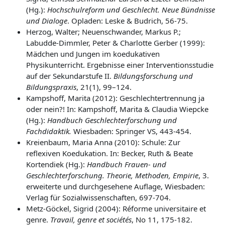
(Hg.):
Hochschulreform und Geschlecht. Neue Bündnisse
und Dialoge
. Opladen: Leske & Budrich, 56-75.
Herzog, Walter; Neuenschwander, Markus P.;
Labudde-Dimmler, Peter & Charlotte Gerber (1999):
Mädchen und Jungen im koedukativen
Physikunterricht. Ergebnisse einer Interventionsstudie
auf der Sekundarstufe II.
Bildungsforschung und
Bildungspraxis
, 21(1), 99–124.
Kampshoff, Marita (2012): Geschlechtertrennung ja
oder nein?! In: Kampshoff, Marita & Claudia Wiepcke
(Hg.):
Handbuch Geschlechterforschung und
Fachdidaktik.
Wiesbaden: Springer VS, 443-454.
Kreienbaum, Maria Anna (2010): Schule: Zur
reflexiven Koedukation. In: Becker, Ruth & Beate
Kortendiek (Hg.):
Handbuch Frauen- und
Geschlechterforschung. Theorie, Methoden, Empirie
, 3.
erweiterte und durchgesehene Auflage, Wiesbaden:
Verlag für Sozialwissenschaften, 697-704.
Metz-Göckel, Sigrid (2004): Réforme universitaire et
genre.
Travail, genre et sociétés
, No 11, 175-182.