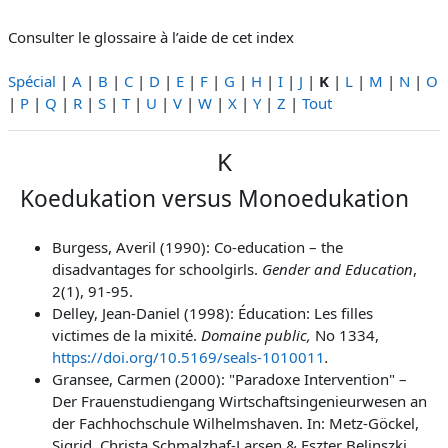
Consulter le glossaire à l’aide de cet index
Spécial
|
A
|
B
|
C
|
D
|
E
|
F
|
G
|
H
|
I
|
J
|
K
|
L
|
M
|
N
|
O
|
P
|
Q
|
R
|
S
|
T
|
U
|
V
|
W
|
X
|
Y
|
Z
|
Tout
K
Koedukation versus Monoedukation
Burgess, Averil (1990): Co-education – the
disadvantages for schoolgirls.
Gender and Education
,
2(1), 91-95.
Delley, Jean-Daniel (1998): Éducation: Les filles
victimes de la mixité.
Domaine public,
No 1334,
https://doi.org/10.5169/seals-1010011
.
Gransee, Carmen (2000): "Paradoxe Intervention" –
Der Frauenstudiengang Wirtschaftsingenieurwesen an
der Fachhochschule Wilhelmshaven. In: Metz-Göckel,
Sigrid, Christa Schmalzhaf-Larsen & Eszter Belinszki