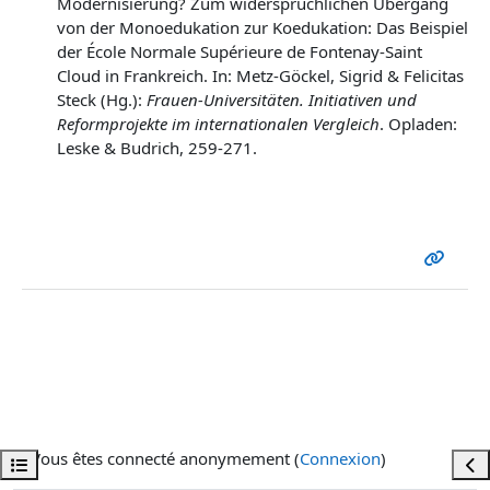
Modernisierung? Zum widersprüchlichen Übergang
von der Monoedukation zur Koedukation: Das Beispiel
der École Normale Supérieure de Fontenay-Saint
Cloud in Frankreich. In: Metz-Göckel, Sigrid & Felicitas
Steck (Hg.):
Frauen-Universitäten. Initiativen und
Reformprojekte im internationalen Vergleich
. Opladen:
Leske & Budrich, 259-271.
Vous êtes connecté anonymement (
Connexion
)
Ouvrir l’index du cours
Ouvr