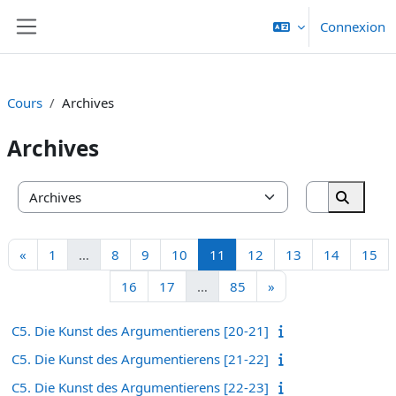
Passer au contenu principal
Connexion
Panneau latéral
Cours
Archives
Archives
Rechercher
Catégories de cours
Recherc
Page précédente
Page 1
Page 8
Page 9
Page 10
Page 11
Page 12
Page 13
Page 14
Pa
«
1
…
8
9
10
11
12
13
14
15
Page 16
Page 17
Page 85
Page suivante
16
17
…
85
»
C5. Die Kunst des Argumentierens [20-21]
C5. Die Kunst des Argumentierens [21-22]
C5. Die Kunst des Argumentierens [22-23]