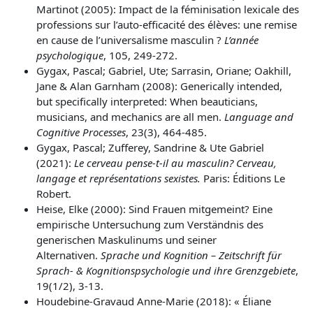
Martinot (2005): Impact de la féminisation lexicale des
professions sur l’auto-efficacité des élèves: une remise
en cause de l’universalisme masculin ?
L’année
psychologique
, 105, 249-272.
Gygax, Pascal; Gabriel, Ute; Sarrasin, Oriane; Oakhill,
Jane & Alan Garnham (2008): Generically intended,
but specifically interpreted: When beauticians,
musicians, and mechanics are all men.
Language and
Cognitive Processes
, 23(3), 464-485.
Gygax, Pascal; Zufferey, Sandrine & Ute Gabriel
(2021):
Le cerveau pense-t-il au masculin? Cerveau,
langage et représentations sexistes.
Paris: Éditions Le
Robert.
Heise, Elke (2000): Sind Frauen mitgemeint? Eine
empirische Untersuchung zum Verständnis des
generischen Maskulinums und seiner
Alternativen.
Sprache und Kognition – Zeitschrift für
Sprach- & Kognitionspsychologie und ihre Grenzgebiete
,
19(1/2), 3-13.
Houdebine-Gravaud Anne-Marie (2018): « Éliane