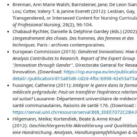
Brennan, Ann Marie Walsh; Barnsteiner, Jane;
De Leon
Sian
Lou; Cotter, Valery T. & Janine Everett (2012): Lesbian, Gay,
Transgendered, or Intersexed Content for Nursing Curricul
of Professional Nursing
, 28
(2), 96-104.
Chabaud-Rychter, Danielle & Delphine Gardey (éds.) (2002)
L’engendrement des choses. Des hommes, des femmes et des
techniques.
Paris : archives contemporaines.
European Commission (2013):
Gendered Innovations: How 
Analysis Contributes to Research. Report of the Expert Group
"Innovation through Gender"
. Directorate General for Rese
Innovation. (Download:
https://op.europa.eu/en/publicatio
detail/-/publication/d15a85d6-cd2d-4fbc-b998-42e53a73
Fussinger, Catherine (2011):
Intégrer le genre dans la forma
médicale prégraduée: Peut-on transférer l’expérience néerlan
sol suisse?
Lausanne: Département universitaire de médecin
santé communautaires, Raisons de santé 176. (Download :
https://serval.unil.ch/resource/serval:BIB_E0EE7072C2B4
Hilgemann, Meike; Kortendiek, Beate & Anne Knauf
(2012):
Geschlechtergerechte Akkreditierung und Qualitätss
eine Handreichung. Analysen, Handlungsempfehlungen & G