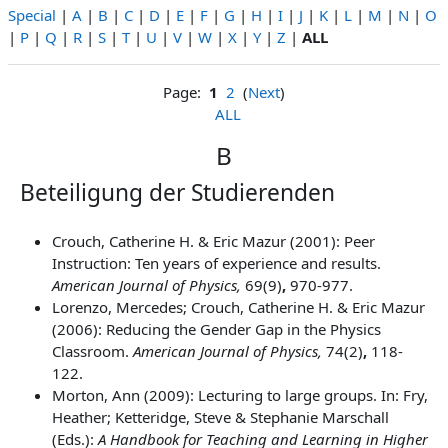
Special
|
A
|
B
|
C
|
D
|
E
|
F
|
G
|
H
|
I
|
J
|
K
|
L
|
M
|
N
|
O
|
P
|
Q
|
R
|
S
|
T
|
U
|
V
|
W
|
X
|
Y
|
Z
|
ALL
Page:
1
2
(
Next
)
ALL
B
Beteiligung der Studierenden
Crouch, Catherine H. & Eric Mazur (2001): Peer
Instruction: Ten years of experience and results.
American Journal of Physics,
69(9)
,
970-977.
Lorenzo, Mercedes; Crouch, Catherine H. & Eric Mazur
(2006): Reducing the Gender Gap in the Physics
Classroom.
American Journal of Physics,
74(2)
,
118-
122.
Morton, Ann (2009): Lecturing to large groups. In: Fry,
Heather; Ketteridge, Steve & Stephanie Marschall
(Eds.):
A Handbook for Teaching and Learning in Higher