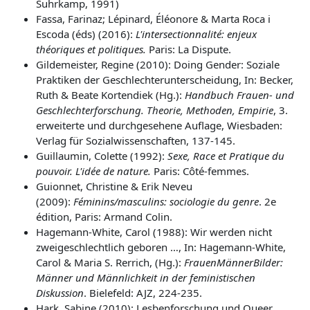
Suhrkamp, 1991)
Fassa, Farinaz; Lépinard, Éléonore & Marta Roca i
Escoda (éds) (2016):
L'intersectionnalité: enjeux
théoriques et politiques.
Paris: La Dispute.
Gildemeister, Regine (2010): Doing Gender: Soziale
Praktiken der Geschlechterunterscheidung, In: Becker,
Ruth & Beate Kortendiek (Hg.):
Handbuch Frauen- und
Geschlechterforschung. Theorie, Methoden, Empirie
, 3.
erweiterte und durchgesehene Auflage, Wiesbaden:
Verlag für Sozialwissenschaften, 137-145.
Guillaumin, Colette (1992):
Sexe, Race et Pratique du
pouvoir. L'idée de nature.
Paris: Côté-femmes.
Guionnet, Christine & Erik Neveu
(2009):
Féminins/masculins: sociologie du genre
. 2e
édition, Paris: Armand Colin.
Hagemann-White, Carol (1988): Wir werden nicht
zweigeschlechtlich geboren …, In: Hagemann-White,
Carol & Maria S. Rerrich, (Hg.):
FrauenMännerBilder:
Männer und Männlichkeit in der feministischen
Diskussion
. Bielefeld: AJZ, 224-235.
Hark, Sabine (2010): Lesbenforschung und Queer