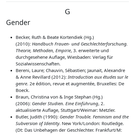
G
Gender
Becker, Ruth & Beate Kortendiek (Hg.)
(2010):
Handbuch Frauen- und Geschlechterforschung.
Theorie, Methoden, Empirie
, 3. erweiterte und
durchgesehene Auflage, Wiesbaden: Verlag für
Sozialwissenschaften.
Bereni, Laure; Chauvin, Sébastien; Jaunait, Alexandre
& Anne Revillard (2012):
Introduction aux études sur le
genre
. 2e édition, revue et augmentée, Bruxelles: De
Boeck.
Braun, Christina von & Inge Stephan (Hg.)
(2006):
Gender Studien. Eine Einführung
, 2.
aktualisierte Auflage, Stuttgart/Weimar: Metzler.
Butler, Judith (1990):
Gender Trouble. Feminism and the
Subversion of Identity
. New York/London: Routledge.
(Dt: Das Unbehagen der Geschlechter. Frankfurt/M: