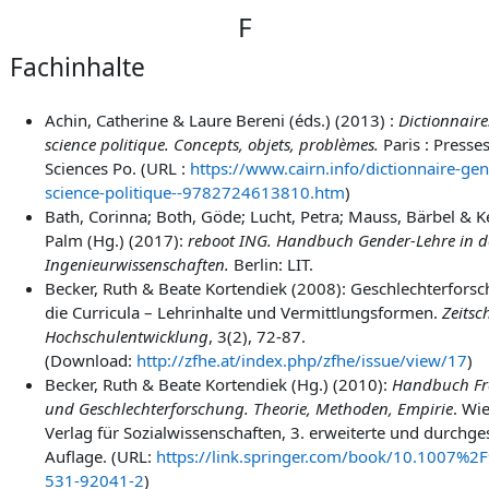
F
Fachinhalte
Achin, Catherine & Laure Bereni (éds.) (2013) :
Dictionnaire
science politique. Concepts, objets, problèmes.
Paris : Presse
Sciences Po.
(URL :
https://www.cairn.info/dictionnaire-gen
science-politique--9782724613810.htm
)
B
ath, Corinna; Both, Göde; Lucht, Petra; Mauss, Bärbel & K
Palm (Hg.) (2017):
reboot ING. Handbuch Gender-Lehre in 
Ingenieurwissenschaften.
Berlin: LIT.
Becker, Ruth & Beate Kortendiek (2008): Geschlechterforsc
die Curricula – Lehrinhalte und Vermittlungsformen.
Zeitsch
Hochschulentwicklung
, 3(2), 72-87.
(Download:
http://zfhe.at/index.php/zfhe/issue/view/17
)
Becker, Ruth & Beate Kortendiek (Hg.) (2010):
Handbuch Fr
und Geschlechterforschung. Theorie, Methoden, Empirie
. Wi
Verlag für Sozialwissenschaften, 3. erweiterte und durchg
Auflage. (URL:
https://link.springer.com/book/10.1007%2
531-92041-2
)