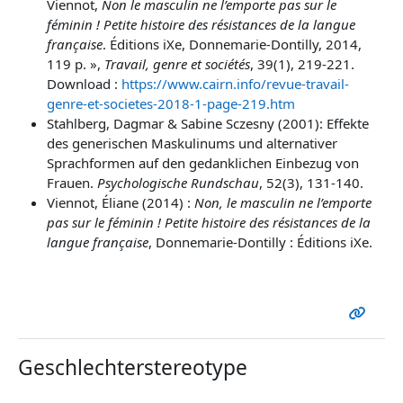
Viennot,
Non le masculin ne l’emporte pas sur le
féminin ! Petite histoire des résistances de la langue
française
. Éditions iXe, Donnemarie-Dontilly, 2014,
119 p. »,
Travail, genre et sociétés
, 39(1), 219-221.
Download :
https://www.cairn.info/revue-travail-
genre-et-societes-2018-1-page-219.htm
Stahlberg, Dagmar & Sabine Sczesny (2001): Effekte
des generischen Maskulinums und alternativer
Sprachformen auf den gedanklichen Einbezug von
Frauen.
Psychologische Rundschau
, 52(3), 131-140.
Viennot, Éliane (2014) :
Non, le masculin ne l’emporte
pas sur le féminin ! Petite histoire des résistances de la
langue française
, Donnemarie-Dontilly : Éditions iXe.
Geschlechterstereotype