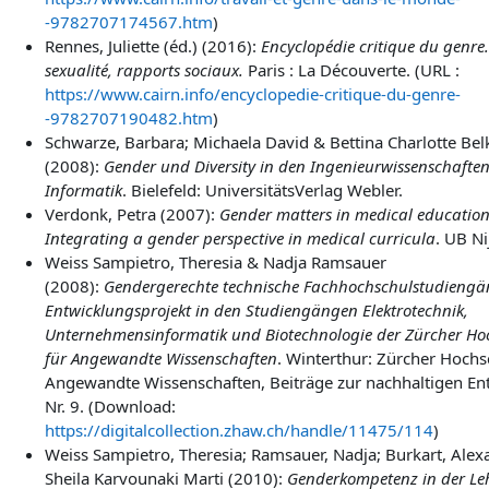
-9782707174567.htm
)
Rennes,
Juliette (éd.) (2016):
Encyclopédie critique du genre.
sexualité, rapports sociaux.
Paris :
La Découverte. (URL :
https://www.cairn.info/encyclopedie-critique-du-genre-
-9782707190482.htm
)
Schwarze, Barbara; Michaela David & Bettina Charlotte Belk
(2008):
Gender und Diversity in den Ingenieurwissenschafte
Informatik
. Bielefeld: UniversitätsVerlag Webler.
Verdonk, Petra (2007):
Gender matters in medical education
Integrating a gender perspective in medical curricula
.
UB Ni
Weiss Sampietro, Theresia & Nadja Ramsauer
(2008):
Gendergerechte technische Fachhochschulstudiengä
Entwicklungsprojekt in den Studiengängen Elektrotechnik,
Unternehmensinformatik und Biotechnologie der Zürcher Ho
für Angewandte Wissenschaften
. Winterthur: Zürcher Hochs
Angewandte Wissenschaften, Beiträge zur nachhaltigen En
Nr. 9. (Download:
https://digitalcollection.zhaw.ch/handle/11475/114
)
Weiss Sampietro, Theresia; Ramsauer, Nadja; Burkart, Ale
Sheila Karvounaki Marti (2010):
Genderkompetenz in der Le