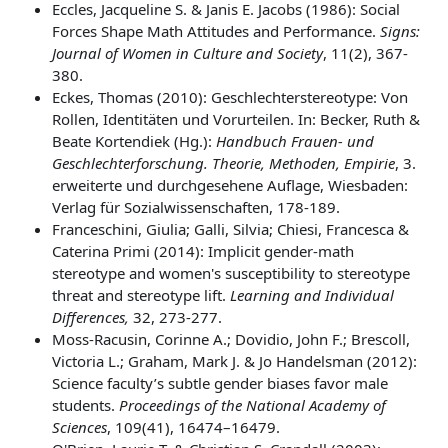
Eccles, Jacqueline S. & Janis E. Jacobs (1986): Social
Forces Shape Math Attitudes and Performance.
Signs:
Journal of Women in Culture and Society
, 11(2), 367-
380.
Eckes, Thomas (2010): Geschlechterstereotype: Von
Rollen, Identitäten und Vorurteilen. In: Becker, Ruth &
Beate Kortendiek (Hg.):
Handbuch Frauen- und
Geschlechterforschung. Theorie, Methoden, Empirie
, 3.
erweiterte und durchgesehene Auflage, Wiesbaden:
Verlag für Sozialwissenschaften, 178-189.
Franceschini, Giulia; Galli, Silvia; Chiesi, Francesca &
Caterina Primi (2014): Implicit gender-math
stereotype and women's susceptibility to stereotype
threat and stereotype lift.
Learning and Individual
Differences,
32, 273-277.
Moss-Racusin, Corinne A.; Dovidio, John F.; Brescoll,
Victoria L.; Graham, Mark J. & Jo Handelsman (2012):
Science faculty’s subtle gender biases favor male
students.
Proceedings of the National Academy of
Sciences
, 109(41), 16474–16479.