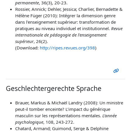
permanente
, 36(3), 20-23.
Rossier, Annick; Dehler, Jessica; Charlier, Bernadette &
Hélène Füger (2010): Intégrer la dimension genre
dans l'enseignement supérieur: transformation de
pratiques au niveau individuel et institutionnel.
Revue
internationale de pédagogie de l'enseignement
supérieur
, 26(2).
(Download:
http://ripes.revues.org/398
)
Geschlechtergerechte Sprache
Brauer, Markus & Michaël Landry (2008): Un ministre
peut-il tomber enceinte? L’impact du générique
masculin sur les représentations mentales.
L’année
psychologique
, 108, 243-272.
Chatard, Armand; Guimond, Serge & Delphine