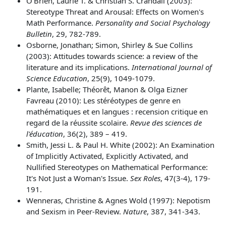
O'Brien, Laurie T. & Christian S. Crandall (2003):
Stereotype Threat and Arousal: Effects on Women's
Math Performance.
Personality and Social Psychology
Bulletin
, 29, 782-789.
Osborne, Jonathan; Simon, Shirley & Sue Collins
(2003): Attitudes towards science: a review of the
literature and its implications.
International Journal of
Science Education
, 25(9), 1049-1079.
Plante, Isabelle; Théorêt, Manon & Olga Eizner
Favreau (2010):
Les stéréotypes de genre en
mathématiques et en langues : recension critique en
regard de la réussite scolaire.
Revue des sciences de
l'éducation
,
36
(2)
, 389 – 419.
Smith, Jessi L. & Paul H. White (2002): An Examination
of Implicitly Activated, Explicitly Activated, and
Nullified Stereotypes on Mathematical Performance:
It's Not Just a Woman's Issue.
Sex Roles
, 47(3-4), 179-
191.
Wenneras, Christine & Agnes Wold (1997): Nepotism
and Sexism in Peer-Review.
Nature
, 387, 341-343.