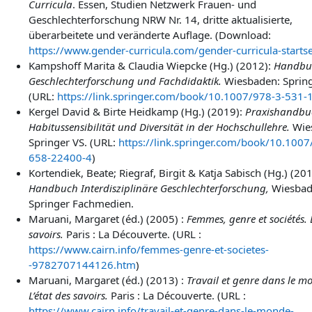
Curricula
. Essen, Studien Netzwerk Frauen- und
Geschlechterforschung NRW Nr. 14, dritte aktualisierte,
überarbeitete und veränderte Auflage. (Download:
https://www.gender-curricula.com/gender-curricula-startse
Kampshoff Marita & Claudia Wiepcke (Hg.) (2012):
Handbu
Geschlechterforschung und Fachdidaktik.
Wiesbaden: Spring
(URL:
https://link.springer.com/book/10.1007/978-3-531-
Kergel David & Birte Heidkamp (Hg.) (2019):
Praxishandbu
Habitussensibilität und Diversität in der Hochschullehre.
Wie
Springer VS. (URL:
https://link.springer.com/book/10.1007
658-22400-4
)
Kortendiek, Beate; Riegraf, Birgit & Katja Sabisch (Hg.) (201
Handbuch Interdisziplinäre Geschlechterforschung,
Wiesbad
Springer Fachmedien.
Maruani,
Margaret (éd.) (2005) :
Femmes, genre et sociétés. L
savoirs.
Paris :
La Découverte. (URL :
https://www.cairn.info/femmes-genre-et-societes-
-9782707144126.htm
)
Maruani,
Margaret (éd.) (2013) :
Travail et genre dans le m
L’état des savoirs.
Paris :
La Découverte. (URL :
https://www.cairn.info/travail-et-genre-dans-le-monde-