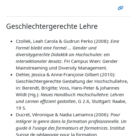
Geschlechtergerechte Lehre
Czollek, Leah Carola & Gudrun Perko (2008):
Eine
Formel bleibt eine Formel ... Gender und
diversitygerechte Didaktik an Hochschulen: ein
intersektionaler Ansatz
. FH Campus Wien: Gender
Mainstreaming und Diversity Management.
Dehler, Jessica & Anne-Françoise Gilbert (2010):
Geschlechtergerechte Gestaltung der Hochschullehre,
in: Berendt, Brigitte; Voss, Hans-Peter & Johannes
Wildt (Hg.):
Neues Handbuch Hochschullehre: Lehren
und Lernen effizient gestalten
, G 2.6, Stuttgart: Raabe,
19 S.
Ducret, Véronique & Nadia Lamamra (2006):
Pour
intégrer le genre dans la formation professionnelle. Un
guide à l’usage des formateurs et formatrices
. Institut
Suisse de pédagogie pour la formation