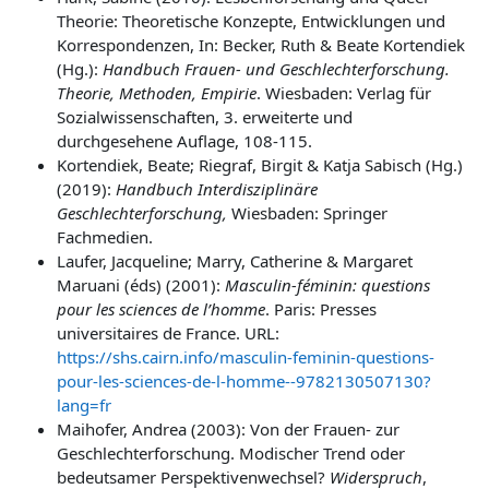
Theorie: Theoretische Konzepte, Entwicklungen und
Korrespondenzen,
In: Becker, Ruth & Beate Kortendiek
(Hg.):
Handbuch Frauen- und Geschlechterforschung.
Theorie, Methoden, Empirie
. Wiesbaden: Verlag für
Sozialwissenschaften, 3. erweiterte und
durchgesehene Auflage, 108-115.
Kortendiek, Beate; Riegraf, Birgit & Katja Sabisch (Hg.)
(2019):
Handbuch Interdisziplinäre
Geschlechterforschung,
Wiesbaden: Springer
Fachmedien.
Laufer, Jacqueline; Marry, Catherine & Margaret
Maruani (éds) (2001):
Masculin-féminin: questions
pour les sciences de l’homme
. Paris: Presses
universitaires de France. URL:
https://shs.cairn.info/masculin-feminin-questions-
pour-les-sciences-de-l-homme--9782130507130?
lang=fr
Maihofer, Andrea (2003): Von der Frauen- zur
Geschlechterforschung. Modischer Trend oder
bedeutsamer Perspektivenwechsel?
Widerspruch
,