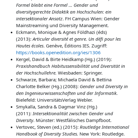
Formel bleibt eine Formel ... Gender und
diversitygerechte Didaktik an Hochschulen: ein
intersektionaler Ansatz
. FH Campus Wien: Gender
Mainstreaming und Diversity Management.
Eckmann, Monique & Agnes Földhazi (éds)
(2013):
Articuler diversité et genre. Un défi pour les
Hautes écoles
. Genève, Éditions IES. Zugriff:
https://books.openedition.org/ies/1306
Kergel, David &
Birte
Heidkamp (Hg.) (2019):
Praxishandbuch Habitussensibilität und Diversität in
der Hochschullehre.
Wiesbaden: Springer.
Schwarze, Barbara; Michaela David & Bettina
Charlotte Belker (Hg.) (2008):
Gender und Diversity in
den Ingenieurwissenschaften und der Informatik
.
Bielefeld: UniversitätsVerlag Webler.
Smykalla, Sandra & Dagmar Vinz (Hg.)
(2011):
Intersektionalität zwischen Gender und
Diversity
. Münster: Westfälisches Dampfboot.
Vertovec, Steven (ed.) (2015):
Routledge International
Handbook of Diversity Studies.
New York: Routledge.