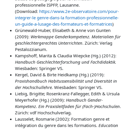
professionnelle ISPFP, Lausanne.
(Download:
https://www.2e-observatoire.com/pour-
integrer-le genre-dans-la formation-professionnelle-
un-guide-a-lusage-des-formateurs-et-formatrices
)
Grünewald-Huber, Elisabeth & Anne von Gunten
(2009):
Werkmappe Genderkompetenz. Materialien für
geschlechtergerechtes Unterrichten
. Zürich: Verlag
Pestalozzianum.
Kampshoff, Marita & Claudia Wiepcke (Hg.) (2012):
Handbuch Geschlechterforschung und Fachdidaktik.
Wiesbaden: Springer VS.
Kergel, David &
Birte
Heidkamp (Hg.) (2019):
Praxishandbuch Habitussensibilität und Diversität in
der Hochschullehre.
Wiesbaden: Springer VS.
Liebig, Brigitte; Rosenkranz-Fallegger, Edith & Ursula
Meyerhofer (Hg.) (2009):
Handbuch Gender-
Kompetenz. Ein Praxisleitfaden für (Fach-)Hochschulen
.
Zürich: vdf Hochschulverlag.
Lausselet, Rosmarie (2002): Formation genre et
intégration du genre dans les formations.
Education