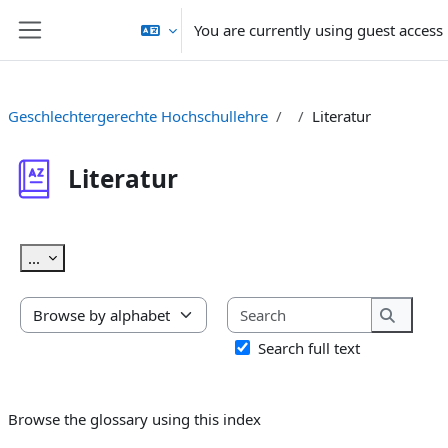
Skip to main content
You are currently using guest access
Side panel
Geschlechtergerechte Hochschullehre
Literatur
Literatur
Completion requirements
Export entries
...
Search
Browse the glossary using this index
Search
Search full text
Browse the glossary using this index