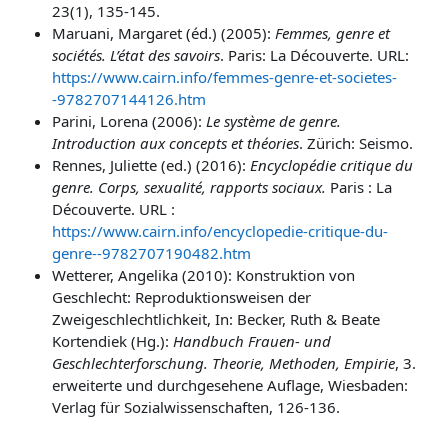
23(1), 135-145.
Maruani, Margaret (éd.) (2005):
Femmes, genre et
sociétés. L’état des savoirs
. Paris: La Découverte. URL:
https://www.cairn.info/femmes-genre-et-societes-
-9782707144126.htm
Parini, Lorena (2006):
Le système de genre.
Introduction aux concepts et théories
. Zürich: Seismo.
Rennes,
Juliette (ed.) (2016):
Encyclopédie critique du
genre. Corps, sexualité, rapports sociaux.
Paris :
La
Découverte. URL :
https://www.cairn.info/encyclopedie-critique-du-
genre--9782707190482.htm
Wetterer, Angelika (2010): Konstruktion von
Geschlecht: Reproduktionsweisen der
Zweigeschlechtlichkeit, In: Becker, Ruth & Beate
Kortendiek (Hg.):
Handbuch Frauen- und
Geschlechterforschung. Theorie, Methoden, Empirie
, 3.
erweiterte und durchgesehene Auflage, Wiesbaden:
Verlag für Sozialwissenschaften, 126-136.