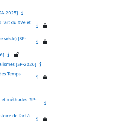
[SA-2025]
 l’art du XVe et
 siècle) [SP-
26]
éalismes [SP-2026]
 des Temps
s et méthodes [SP-
oire de l'art à