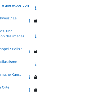
ire une exposition
chweiz / La
ngs- und
tion des images
opel / Polis :
tifascisme -
inische Kunst
n Orte