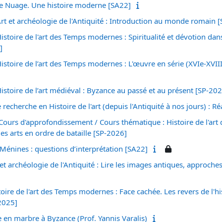
 Le Nuage. Une histoire moderne [SA22]
Art et archéologie de l'Antiquité : Introduction au monde romain 
istoire de l'art des Temps modernes : Spiritualité et dévotion dans
]
istoire de l’art des Temps modernes : L'œuvre en série (XVIe-XVIIIe
Histoire de l’art médiéval : Byzance au passé et au présent [SP-20
echerche en Histoire de l'art (depuis l'Antiquité à nos jours) : R
ours d'approfondissement / Cours thématique : Histoire de l'art
es arts en ordre de bataille [SP-2026]
Ménines : questions d’interprétation [SA22]
et archéologie de l'Antiquité : Lire les images antiques, approche
ire de l'art des Temps modernes : Face cachée. Les revers de l'hist
2025]
e en marbre à Byzance (Prof. Yannis Varalis)