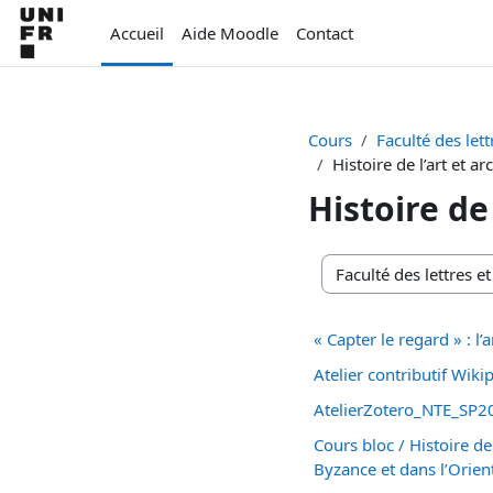
Passer au contenu principal
Accueil
Aide Moodle
Contact
Cours
Faculté des let
Histoire de l’art et a
Histoire de
Catégories de cours
« Capter le regard » : l’
Atelier contributif Wiki
AtelierZotero_NTE_SP2
Cours bloc / Histoire d
Byzance et dans l’Orien