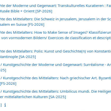
hte der Moderne und Gegenwart: Transkulturelles Kuratieren : Fa
Musée Bible + Orient [SP-2026]
te des Mittelalters: Die Schweiz in Jerusalem, Jerusalem in der S
usalem en Suisse [FS-2026]
te des Mittelalters: How to Make Sense of Images? Klassifizieru
on vormodernen Bildern/ Exercices de classification et descrip
te des Mittelalters: Polis: Kunst und Geschichte(n) von Konstantin
nstantinople [SA-2025]
/ Kunstgeschichte der Moderne und Gegenwart: Surréalisme - An
025]
 Kunstgeschichte des Mittelalters: Nach griechischer Art. Byzant
[FS-2026]
 Kunstgeschichte des Mittelalters: Umbilicus mundi. Die Heilige
der mittelalterlichen Kulturen [SA-2025]
5]