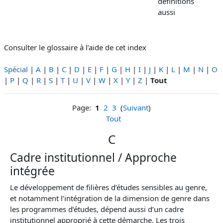
définitions
aussi
Consulter le glossaire à l’aide de cet index
Spécial
|
A
|
B
|
C
|
D
|
E
|
F
|
G
|
H
|
I
|
J
|
K
|
L
|
M
|
N
|
O
|
P
|
Q
|
R
|
S
|
T
|
U
|
V
|
W
|
X
|
Y
|
Z
|
Tout
Page:
1
2
3
(
Suivant
)
Tout
C
Cadre institutionnel / Approche
intégrée
Le développement de filières d’études sensibles au genre,
et notamment l’intégration de la dimension de genre dans
les programmes d’études, dépend aussi d’un cadre
institutionnel approprié à cette démarche. Les trois