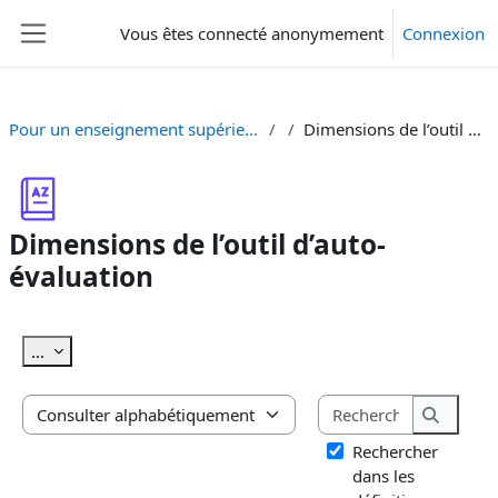
Passer au contenu principal
Vous êtes connecté anonymement
Connexion
Panneau latéral
Pour un enseignement supérieur sensible au genre
Dimensions de l’outil d’auto-évaluation
Dimensions de l’outil d’auto-
évaluation
Conditions d’achèvement
Exporter des articles
...
Rechercher
Consulter le glossaire à l’aide de cet index
Recherc
Rechercher
dans les