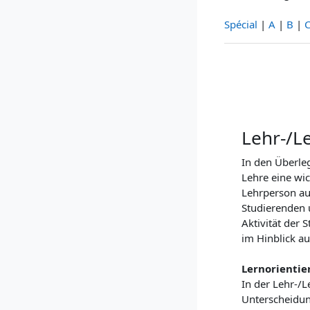
Spécial
|
A
|
B
|
Lehr-/L
In den Überle
Lehre eine wic
Lehrperson au
Studierenden u
Aktivität der 
im Hinblick a
Lernorienti
In der Lehr-/L
Unterscheidung