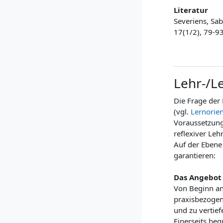
Literatur
Severiens, Sa
17(1/2), 79-93
Lehr-/L
Die Frage der
(vgl.
Lernorie
Voraussetzung,
reflexiver Le
Auf der Ebene
garantieren:
Das Angebot 
Von Beginn an
praxisbezogene
und zu vertief
Einerseits be