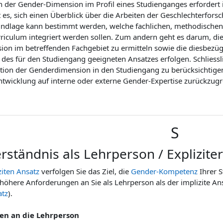
on der Gender-Dimension im Profil eines Studienganges erfordert
 es, sich einen Überblick über die Arbeiten der Geschlechterfors
undlage kann bestimmt werden, welche fachlichen, methodische
rriculum integriert werden sollen. Zum andern geht es darum, die
on im betreffenden Fachgebiet zu ermitteln sowie die diesbezüg
des für den Studiengang geeigneten Ansatzes erfolgen. Schliessli
ration der Genderdimension in den Studiengang zu berücksichtigen
twicklung auf interne oder externe Gender-Expertise zurückzugr
S
rständnis als Lehrperson / Explizite
ziten Ansatz
verfolgen Sie das Ziel, die
Gender-Kompetenz
Ihrer S
höhere Anforderungen an Sie als Lehrperson als der implizite Ans
atz
).
en an die Lehrperson