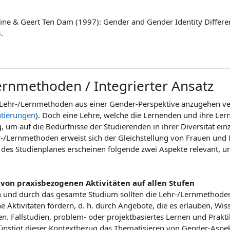
bine & Geert Ten Dam (1997): Gender and Gender Identity Differen
.
ernmethoden / Integrierter Ansatz
 Lehr-/Lernmethoden aus einer Gender-Perspektive anzugehen verp
ntierungen
). Doch eine Lehre, welche die Lernenden und ihre Lernp
 um auf die Bedürfnisse der Studierenden in ihrer Diversität einzu
hr-/Lernmethoden erweist sich der Gleichstellung von Frauen und
 des Studienplanes erscheinen folgende zwei Aspekte relevant, 
von praxisbezogenen Aktivitäten auf allen Stufen
 und durch das gesamte Studium sollten die Lehr-/Lernmethod
 Aktivitäten fördern, d. h. durch Angebote, die es erlauben, Wis
en. Fallstudien, problem- oder projektbasiertes Lernen und Prakt
günstigt dieser Kontextbezug das Thematisieren von Gender-Aspe