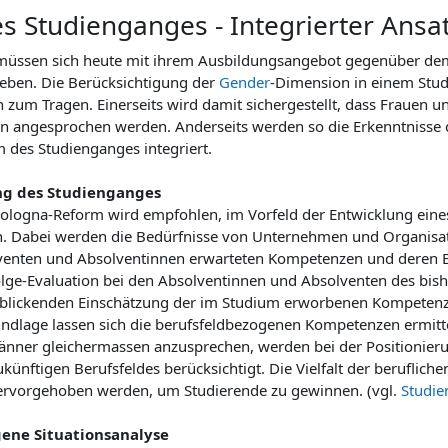
es Studienganges - Integrierter Ansa
üssen sich heute mit ihrem Ausbildungsangebot gegenüber dem 
eben. Die Berücksichtigung der
Gender
-Dimension in einem Stud
on zum Tragen. Einerseits wird damit sichergestellt, dass Fraue
n angesprochen werden. Anderseits werden so die Erkenntnisse de
 des Studienganges integriert.
ng des Studienganges
ologna-Reform wird empfohlen, im Vorfeld der Entwicklung eines
. Dabei werden die Bedürfnisse von Unternehmen und Organisat
venten und Absolventinnen erwarteten Kompetenzen und deren Ein
olge-Evaluation bei den Absolventinnen und Absolventen des bis
kblickenden Einschätzung der im Studium erworbenen Kompeten
undlage lassen sich die berufsfeldbezogenen Kompetenzen ermit
nner gleichermassen anzusprechen, werden bei der Positionierung
künftigen Berufsfeldes berücksichtigt. Die Vielfalt der beruflich
ervorgehoben werden, um Studierende zu gewinnen. (vgl.
Studie
ene Situationsanalyse