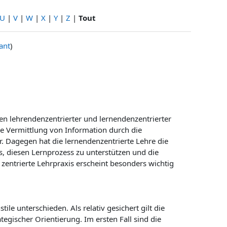
U
|
V
|
W
|
X
|
Y
|
Z
|
Tout
ant
)
n lehrendenzentrierter und lernendenzentrierter
 die Vermittlung von Information durch die
. Dagegen hat die lernendenzentrierte Lehre die
s, diesen Lernprozess zu unterstützen und die
zentrierte Lehrpraxis erscheint besonders wichtig
e unterschieden. Als relativ gesichert gilt die
egischer Orientierung. Im ersten Fall sind die