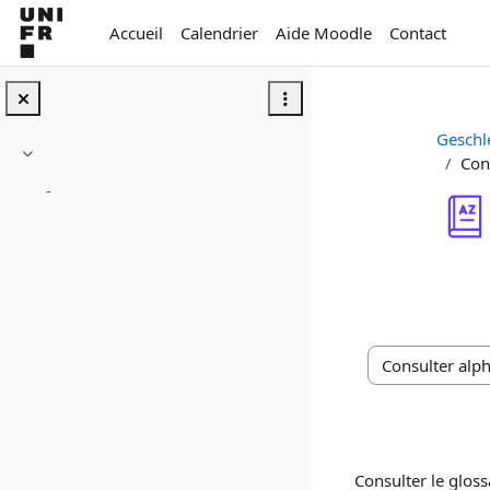
Passer au contenu principal
Accueil
Calendrier
Aide Moodle
Contact
Geschl
Con
Replier
-
Conditions d’a
Consulter le glos
Consulter le glossa