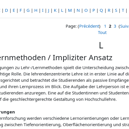
C
|
D
|
E
|
F
|
G
|
H
|
I
|
J
|
K
|
L
|
M
|
N
|
O
|
P
|
Q
|
R
|
S
|
T
|
Page: (
Précédent
)
1
2
3
(
Suiv
Tout
L
ernmethoden / Impliziter Ansatz
gungen zu Lehr-/Lernmethoden spielt die Unterscheidung zwische
htige Rolle. Die lehrendenzentrierte Lehre ist in erster Linie auf
sgerichtet und betrachtet die Studierenden als passive Empfänger
nd ihren Lernprozess im Blick. Die Aufgabe der Lehrperson ist e
Studierenden anzuregen. Eine auf die Studentinnen und Studenten 
uf die geschlechtergerechte Gestaltung von Hochschullehre.
erungen
ernforschung werden verschiedene Lernorientierungen oder Lernstil
 zwischen Tiefenorientierung, Oberflächenorientierung und strat