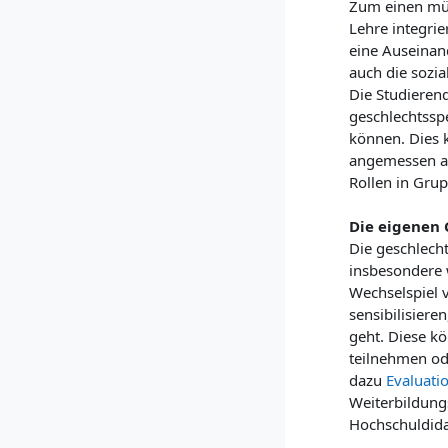
Zum einen müs
Lehre integrie
eine Auseinan
auch die sozi
Die Studieren
geschlechtsspe
können. Dies k
angemessen an
Rollen in Gru
Die eigenen
Die geschlech
insbesondere w
Wechselspiel v
sensibilisier
geht. Diese k
teilnehmen ode
dazu
Evaluatio
Weiterbildungs
Hochschuldida