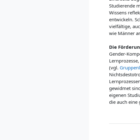
Studierende m
Wissens refle
entwickeln. Sc
vielfältige, 
wie Männer an
Die Förderun
Gender-Kompete
Lernprozesse, 
(vgl.
Gruppenl
Nichtsdestotro
Lernprozessen
gewidmet sind
eigenen Studiu
die auch eine 