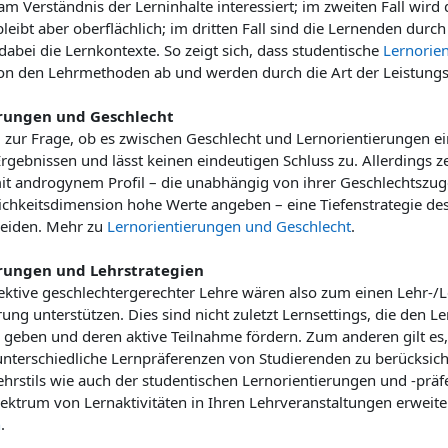
m Verständnis der Lerninhalte interessiert; im zweiten Fall wird d
leibt aber oberflächlich; im dritten Fall sind die Lernenden durch 
dabei die Lernkontexte. So zeigt sich, dass studentische
Lernorie
 von den Lehrmethoden ab und werden durch die Art der Leistung
erungen und Geschlecht
 zur Frage, ob es zwischen Geschlecht und Lernorientierungen
rgebnissen und lässt keinen eindeutigen Schluss zu. Allerdings 
it androgynem Profil – die unabhängig von ihrer Geschlechtszuge
ichkeitsdimension hohe Werte angeben – eine Tiefenstrategie de
neiden. Mehr zu
Lernorientierungen und Geschlecht
.
rungen und Lehrstrategien
ektive geschlechtergerechter Lehre wären also zum einen Lehr-/
rung unterstützen. Dies sind nicht zuletzt Lernsettings, die den 
geben und deren aktive Teilnahme fördern. Zum anderen gilt es, v
nterschiedliche Lernpräferenzen von Studierenden zu berücksicht
hrstils wie auch der studentischen Lernorientierungen und -präf
Spektrum von Lernaktivitäten in Ihren Lehrveranstaltungen erweit
n
.