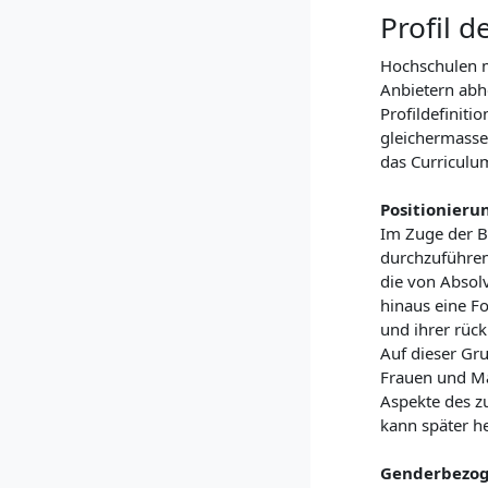
Profil d
Hochschulen m
Anbietern abh
Profildefiniti
gleichermasse
das Curriculum
Positionieru
Im Zuge der B
durchzuführen
die von Absol
hinaus eine F
und ihrer rüc
Auf dieser Gr
Frauen und Mä
Aspekte des zu
kann später h
Genderbezog