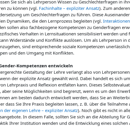
sen Sie sich als Lehrperson Wissen zu Geschlechterfragen in ihr
ren zu können (vgl.
Fachinhalte – expliziter Ansatz
). Zum anderen
dersetzung um Geschlechterfragen zu führen. Diese Auseinanderse
alen Dynamiken, die den Lernprozess begleiten (vgl.
Interaktionen
den sollen also fachbezogene Kompetenzen zu Genderfragen erwerb
zifisches Verhalten in Lernsituationen sensibilisiert werden und 
ann Widerstände und Konflikte auslösen. Um als Lehrperson in de
zugehen, sind entsprechende soziale Kompetenzen unerlässlich
ppen und den Umgang mit Konflikten.
 Gender-Kompetenzen entwickeln
tergerechte Gestaltung der Lehre verlangt also von Lehrpersone
enn der explizite Ansatz gewählt wird. Dabei handelt es sich um 
on Lehrpraxis und Reflexion entfalten kann. Dieses Selbstevaluat
en, aber seine Möglichkeiten sind begrenzt, wenn es um den Erwe
önnen am besten dadurch entwickelt werden, dass Sie an Weiterbi
r dass Sie Ihre Praxis begleiten lassen, z. B. über die Teilnahme
n der eigenen Lehre – expliziter Ansatz
). Noch gibt es nicht in a
angebote. In diesem Falle, sollten Sie sich an die Abteilung für 
ktik Ihrer Institution wenden und die Entwicklung eines solchen