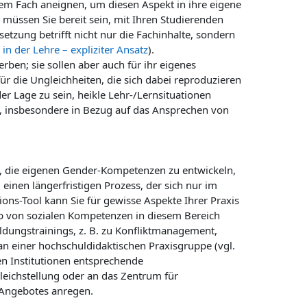
em Fach aneignen, um diesen Aspekt in ihre eigene
 müssen Sie bereit sein, mit Ihren Studierenden
tzung betrifft nicht nur die Fachinhalte, sondern
 in der Lehre – expliziter Ansatz
).
en; sie sollen aber auch für ihr eigenes
für die Ungleichheiten, die sich dabei reproduzieren
r Lage zu sein, heikle Lehr-/Lernsituationen
, insbesondere in Bezug auf das Ansprechen von
n, die eigenen Gender-Kompetenzen zu entwickeln,
einen längerfristigen Prozess, der sich nur im
ions-Tool kann Sie für gewisse Aspekte Ihrer Praxis
rb von sozialen Kompetenzen in diesem Bereich
ldungstrainings, z. B. zu Konfliktmanagement,
 an einer hochschuldidaktischen Praxisgruppe (vgl.
llen Institutionen entsprechende
Gleichstellung oder an das Zentrum für
 Angebotes anregen.