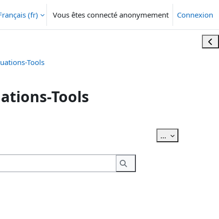
Français ‎(fr)‎
Vous êtes connecté anonymement
Connexion
Ouvr
uations-Tools
ations-Tools
Exporter des ar
...
Rechercher
Rechercher