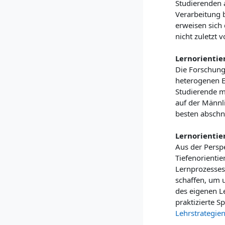
Studierenden a
Verarbeitung b
erweisen sich 
nicht zuletzt
Lernorienti
Die Forschung
heterogenen E
Studierende m
auf der Männl
besten absch
Lernorientie
Aus der Persp
Tiefenorientie
Lernprozesses 
schaffen, um u
des eigenen Le
praktizierte 
Lehrstrategie